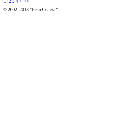
[
1
]
2
3
4
>
>>
©
2002–2013
"Реал Селект"